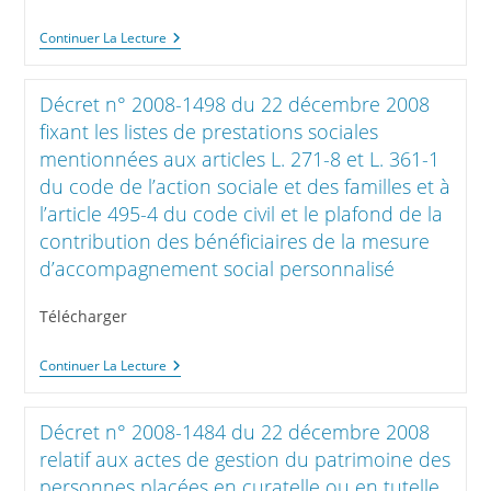
Décret
Continuer La Lecture
N°
2008-
1485
Décret n° 2008-1498 du 22 décembre 2008
Du
22
fixant les listes de prestations sociales
Décembre
mentionnées aux articles L. 271-8 et L. 361-1
2008
Relatif
du code de l’action sociale et des familles et à
À
l’article 495-4 du code civil et le plafond de la
La
Tarification
contribution des bénéficiaires de la mesure
Des
d’accompagnement social personnalisé
Certificats
Et
Avis
Télécharger
Médicaux
Établis
Dans
Décret
Continuer La Lecture
Le
N°
Cadre
2008-
Des
1498
Mesures
Décret n° 2008-1484 du 22 décembre 2008
Du
Judiciaires
22
relatif aux actes de gestion du patrimoine des
De
Décembre
Protection
personnes placées en curatelle ou en tutelle,
2008