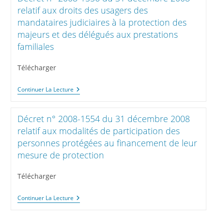
Ou
4
Novembre
relatif aux droits des usagers des
En
Du
2007
Tutelle,
mandataires judiciaires à la protection des
Code
Modifiant
Et
Civil
Le
majeurs et des délégués aux prestations
Pris
Et
Code
En
familiales
Le
De
Application
Plafond
Procédure
Des
De
Pénale
Articles
Télécharger
La
Et
452,
Contribution
Relatif
496
Des
À
Et
Décret
Continuer La Lecture
Bénéficiaires
La
502
N°
De
Poursuite,
Du
2008-
La
À
Code
1556
Mesure
L’instruction
Décret n° 2008-1554 du 31 décembre 2008
Civil
Du
D’accompagnement
Et
31
relatif aux modalités de participation des
Social
Au
Décembre
Personnalisé
Jugement
personnes protégées au financement de leur
2008
Des
Relatif
mesure de protection
Infractions
Aux
Commises
Droits
Par
Des
Télécharger
Des
Usagers
Majeurs
Des
Protégés
Mandataires
Décret
Continuer La Lecture
Judiciaires
N°
À
2008-