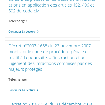
Juridique
Fixant
et pris en application des articles 452, 496 et
Des
Les
Majeurs
502 du code civil
Listes
De
Prestations
Télécharger
Sociales
Mentionnées
Aux
Décret
Continuer La Lecture
Articles
N°
L.
2008-
271-
1484
8
Décret n°2007-1658 du 23 novembre 2007
Du
Et
22
modifiant le code de procédure pénale et
L.
Décembre
361-
relatif à la poursuite, à l’instruction et au
2008
1
Relatif
jugement des infractions commises par des
Du
Aux
Code
majeurs protégés
Actes
De
De
L’action
Gestion
Sociale
Télécharger
Du
Et
Patrimoine
Des
Des
Familles
Décret
Continuer La Lecture
Personnes
Et
N°2007-
Placées
À
1658
En
L’article
Du
Curatelle
Décret n° 2008-1556 du 31 décembre 2008
495-
23