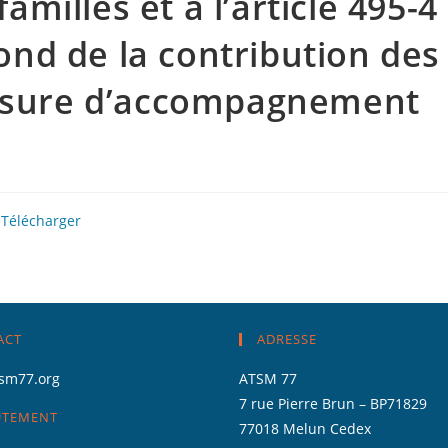
familles et à l’article 495-4
fond de la contribution des
mesure d’accompagnement
Télécharger
ACT
ADRESSE
sm77.org
ATSM 77
7 rue Pierre Brun – BP71829
UTEMENT
77018 Melun Cedex