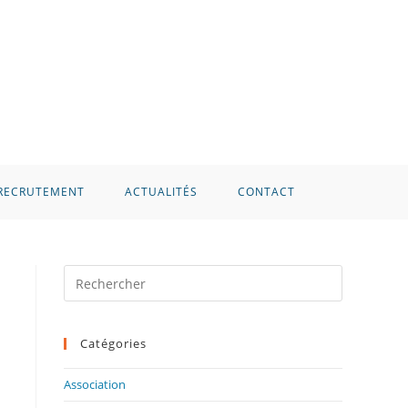
RECRUTEMENT
ACTUALITÉS
CONTACT
Press
Escape
to
Catégories
close
the
Association
search