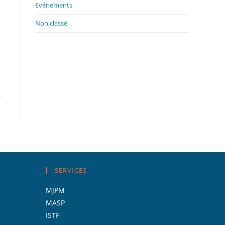
panel.
Evénements
Non classé
SERVICES
MJPM
MASP
ISTF