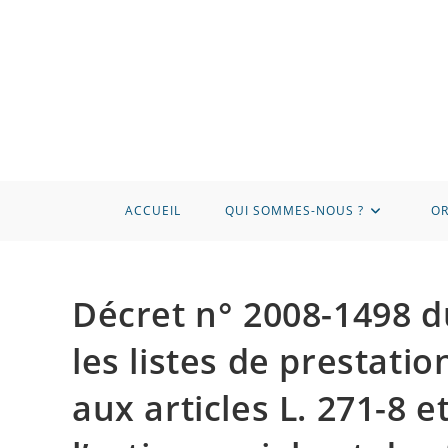
Skip
to
content
ACCUEIL
QUI SOMMES-NOUS ?
OR
Décret n° 2008-1498 d
les listes de prestati
aux articles L. 271-8 e