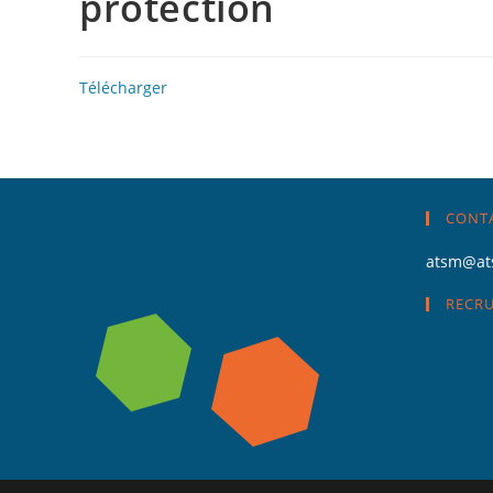
protection
Télécharger
CONT
atsm@at
RECR