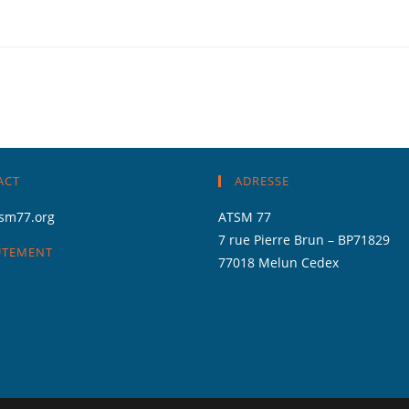
ACT
ADRESSE
sm77.org
ATSM 77
7 rue Pierre Brun – BP71829
UTEMENT
77018 Melun Cedex