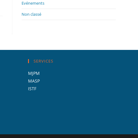
Evénements
Non classé
SERVICES
MJPM
MASP
ISTF