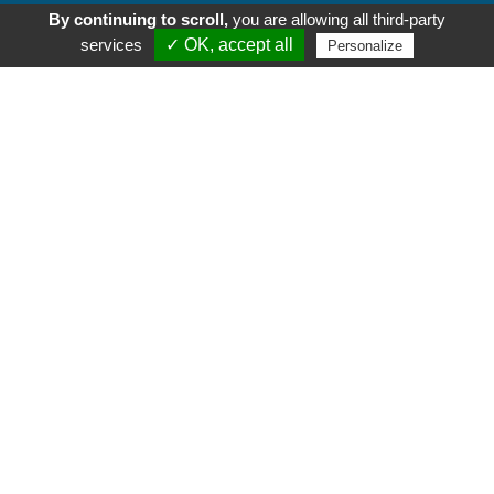
By continuing to scroll,
you are allowing all third-party
services
✓ OK, accept all
Personalize
ADRESSE
ATSM 77
7 rue Pierre Brun – BP71829