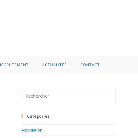
RECRUTEMENT
ACTUALITÉS
CONTACT
Press
Escape
to
Catégories
close
the
Association
search