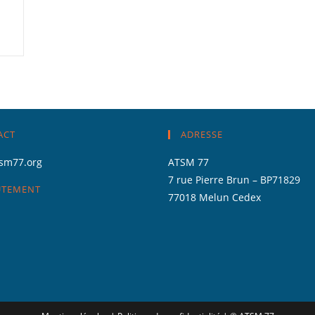
ACT
ADRESSE
sm77.org
ATSM 77
7 rue Pierre Brun – BP71829
UTEMENT
77018 Melun Cedex