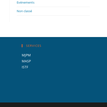
panel.
Evénements
Non classé
SERVICES
MJPM
MASP
ISTF