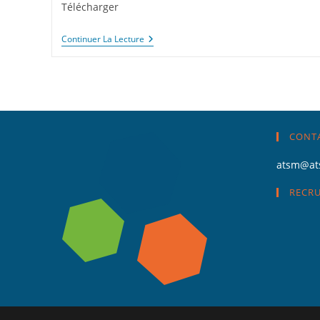
Télécharger
ANESM
Continuer La Lecture
Recommandations
De
Bonnes
Pratiques
Professionnelles
Concernant
La
Participation
CONT
Personnes
Protégées
Dans
atsm@at
La
Mise
RECR
En
Oeuvre
Des
Mesures
De
Protection
Juridique