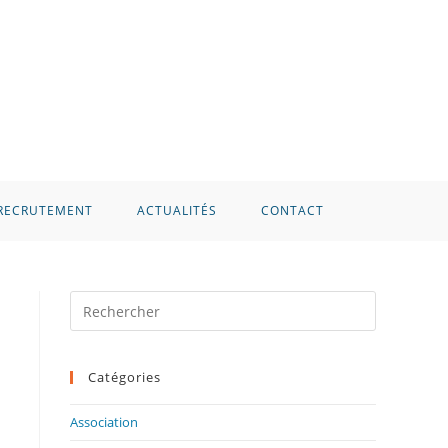
RECRUTEMENT
ACTUALITÉS
CONTACT
Press
Escape
to
Catégories
close
the
Association
search