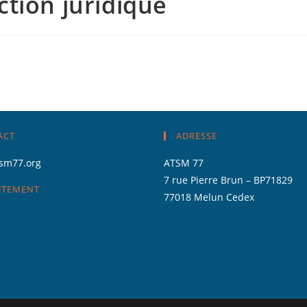
tion juridique
ACT
ADRESSE
sm77.org
ATSM 77
7 rue Pierre Brun – BP71829
UTEMENT
77018 Melun Cedex