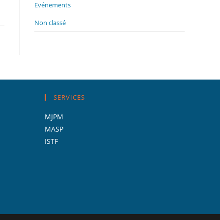
panel.
Evénements
Non classé
SERVICES
MJPM
MASP
ISTF