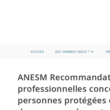
Skip
to
content
ACCUEIL
QUI SOMMES-NOUS ?
OR
ANESM Recommandati
professionnelles conc
personnes protégées 