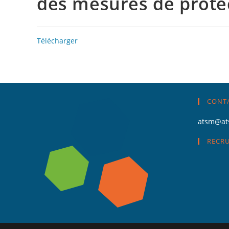
des mesures de protec
Télécharger
CONT
atsm@at
RECR