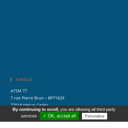
ADRESSE
ATSM 77
7 rue Pierre Brun – BP71829
77018 Melun Cedex
By continuing to scroll,
you are allowing all third-party
services
✓ OK, accept all
Personalize